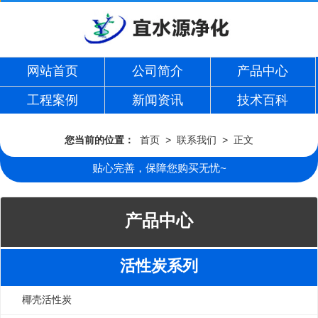
网站首页
公司简介
产品中心
工程案例
新闻资讯
技术百科
联系我们
您当前的位置：
首页
>
联系我们
> 正文
贴心完善，保障您购买无忧~
产品中心
活性炭系列
椰壳活性炭